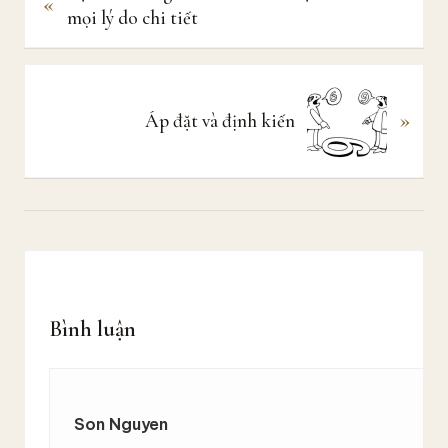
«
à
mọi lý do chi tiết
i
v
i
B
ế
»
à
Áp đặt và định kiến
t
i
t
v
r
i
ư
ế
ớ
t
c
Reader
s
a
Interactions
u
Bình luận
Son Nguyen