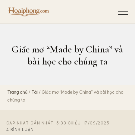
Menu
Skip
Bỏ
to
qua
Menu
Quan
main
primary
sát
content
sidebar
hiện
tượng,
suy
Giấc mơ “Made by China” và
ngẫm
bản
bài học cho chúng ta
chất,
giải
quyết
tận
gốc
Trang chủ
/
Tài
/ Giấc mơ “Made by China” và bài học cho
để
chia
chúng ta
sẻ
hành
trình
khai
CẬP NHẬT GẦN NHẤT: 5:33 CHIỀU
17/09/2025
phá
4 BÌNH LUẬN