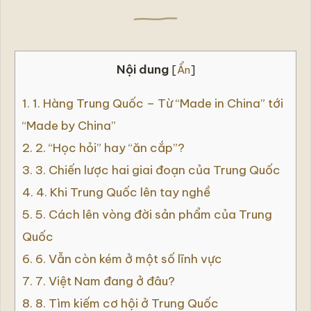
bình
an
và
hạnh
phúc
Nội dung
bởi
[
Ẩn
]
Hoài
Phong
1.
1. Hàng Trung Quốc – Từ “Made in China” tới
“Made by China”
2.
2. “Học hỏi” hay “ăn cắp”?
3.
3. Chiến lược hai giai đoạn của Trung Quốc
4.
4. Khi Trung Quốc lên tay nghề
5.
5. Cách lên vòng đời sản phẩm của Trung
Quốc
6.
6. Vẫn còn kém ở một số lĩnh vực
7.
7. Việt Nam đang ở đâu?
8.
8. Tìm kiếm cơ hội ở Trung Quốc