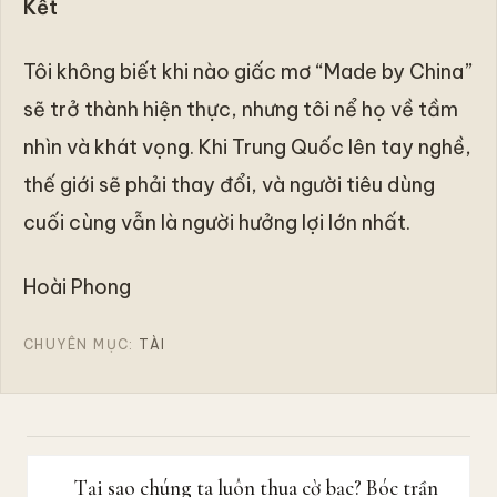
Kết
Tôi không biết khi nào giấc mơ “Made by China”
sẽ trở thành hiện thực, nhưng tôi nể họ về tầm
nhìn và khát vọng. Khi Trung Quốc lên tay nghề,
thế giới sẽ phải thay đổi, và người tiêu dùng
cuối cùng vẫn là người hưởng lợi lớn nhất.
Hoài Phong
CHUYÊN MỤC:
TÀI
B
Tại sao chúng ta luôn thua cờ bạc? Bóc trần