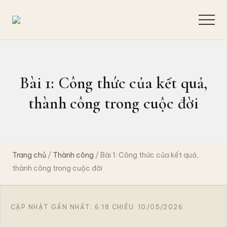
Menu
Skip
Bỏ
to
qua
Menu
Quan
main
primary
sát
hiện
content
sidebar
tượng,
suy
Bài 1: Công thức của kết quả,
ngẫm
bản
thành công trong cuộc đời
chất,
giải
quyết
tận
gốc
để
Trang chủ
/
Thành công
/ Bài 1: Công thức của kết quả,
chia
thành công trong cuộc đời
sẻ
hành
trình
khai
CẬP NHẬT GẦN NHẤT: 6:18 CHIỀU
10/05/2026
phá
bình