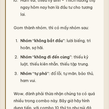
Ham vui, thiếu hy sinh – Thích hưởng thụ
ngay hôm nay hơn là đầu tư cho tương
lai.
Gom thành nhóm, thì có mấy nhóm sau:
Nhóm “không bắt đầu”
: lười biếng, trì
hoãn, sợ hãi.
Nhóm “không đi đến cùng”
: thiếu kỷ
luật, thiếu kiên nhẫn, thiếu tập trung.
Nhóm “tự phá”
: đổ lỗi, tự mãn, bảo thủ,
ham vui.
Wow, đành phải thừa nhận chúng ta có quá
nhiều trong combo này. Bây giờ hãy hình
dung tiếp, với combo 10 thứ to như núi đá