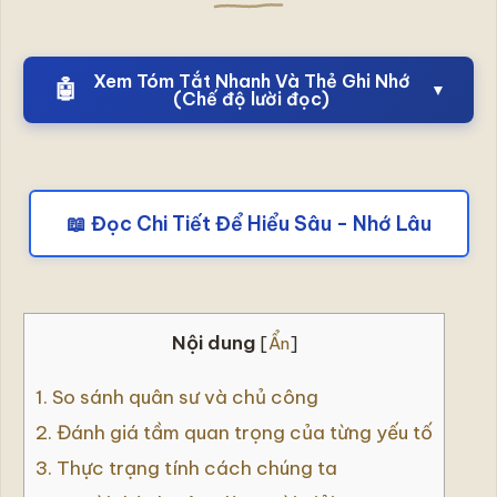
an
và
hạnh
phúc
Xem Tóm Tắt Nhanh Và Thẻ Ghi Nhớ
🤖
▼
(Chế độ lười đọc)
bởi
Hoài
Phong
📖 Đọc Chi Tiết Để Hiểu Sâu - Nhớ Lâu
Nội dung
[
Ẩn
]
1.
So sánh quân sư và chủ công
2.
Đánh giá tầm quan trọng của từng yếu tố
3.
Thực trạng tính cách chúng ta