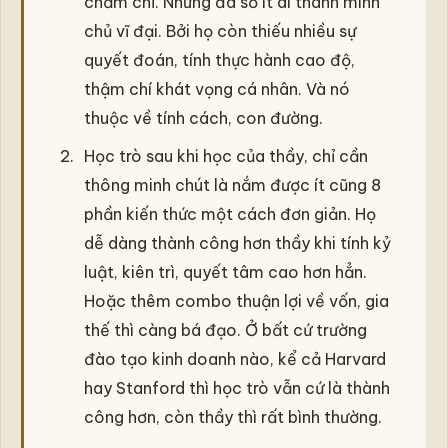
chăm chỉ. Nhưng đa số ít ai thành minh
chủ vĩ đại. Bởi họ còn thiếu nhiều sự
quyết đoán, tính thực hành cao độ,
thậm chí khát vọng cá nhân. Và nó
thuộc về tính cách, con đường.
Học trò sau khi học của thầy, chỉ cần
thông minh chút là nắm được ít cũng 8
phần kiến thức một cách đơn giản. Họ
dễ dàng thành công hơn thầy khi tính kỷ
luật, kiên trì, quyết tâm cao hơn hẳn.
Hoặc thêm combo thuận lợi về vốn, gia
thế thì càng bá đạo. Ở bất cứ trường
đào tạo kinh doanh nào, kể cả Harvard
hay Stanford thì học trò vẫn cứ là thành
công hơn, còn thầy thì rất bình thường.