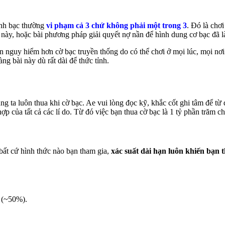
đánh bạc thường
vi phạm cả 3 chứ không phải một trong 3
. Đó là chơ
i này, hoặc bài phương pháp giải quyết nợ nần để hình dung cơ bạc đã
 còn nguy hiểm hơn cờ bạc truyền thống do có thể chơi ở mọi lúc, mọi n
ng bài này dù rất dài để thức tỉnh.
úng ta luôn thua khi cờ bạc. Ae vui lòng đọc kỹ, khắc cốt ghi tâm để t
p của tất cả các lí do. Từ đó việc bạn thua cờ bạc là 1 tỷ phần trăm 
bất cứ hình thức nào bạn tham gia,
xác suất dài hạn luôn khiến bạn 
u (~50%).