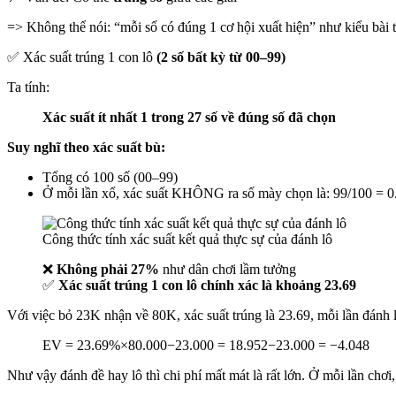
=> Không thể nói: “mỗi số có đúng 1 cơ hội xuất hiện” như kiểu bài t
✅ Xác suất trúng 1 con lô
(2 số bất kỳ từ 00–99)
Ta tính:
Xác suất ít nhất 1 trong 27 số về đúng số đã chọn
Suy nghĩ theo xác suất bù:
Tổng có 100 số (00–99)
Ở mỗi lần xổ, xác suất KHÔNG ra số mày chọn là: 99/100 = 0
Công thức tính xác suất kết quả thực sự của đánh lô
❌
Không phải 27%
như dân chơi lầm tưởng
✅
Xác suất trúng 1 con lô chính xác là khoảng 23.69
Với việc bỏ 23K nhận về 80K, xác suất trúng là 23.69, mỗi lần đánh 
E
V
=
23.69%
×
80.000
−
23.000
=
18.952
−
23.000
=
−4.048
Như vậy đánh đề hay lô thì chi phí mất mát là rất lớn. Ở mỗi lần chơ