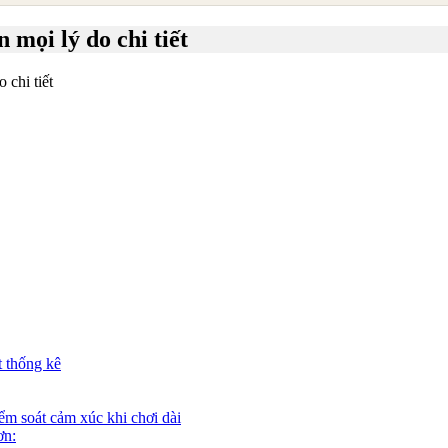
 mọi lý do chi tiết
 chi tiết
t thống kê
ểm soát cảm xúc khi chơi dài
ơn: