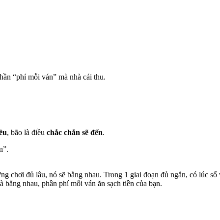
hần “phí mỗi ván” mà nhà cái thu.
ều
, bão là điều
chắc chắn sẽ đến
.
n”.
ng chơi đủ lâu, nó sẽ bằng nhau. Trong 1 giai đoạn đủ ngắn, có lúc số 
ệ là bằng nhau, phần phí mỗi ván ăn sạch tiền của bạn.