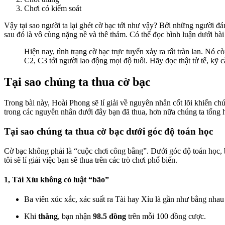
Chơi có kiểm soát
Vậy tại sao người ta lại ghét cờ bạc tới như vậy? Bởi những người 
sau đó là vô cùng nặng nề và thê thảm. Có thể đọc bình luận dưới bà
Hiện nay, tình trạng cờ bạc trực tuyến xảy ra rất tràn lan. Nó
C2, C3 tới người lao động mọi độ tuổi. Hãy đọc thật tử tế, kỹ cà
Tại sao chúng ta thua cờ bạc
Trong bài này, Hoài Phong sẽ lí giải về nguyên nhân cốt lõi khiến ch
trong các nguyên nhân dưới đây bạn đã thua, hơn nữa chúng ta tổng hợ
Tại sao chúng ta thua cờ bạc dưới góc độ toán học
Cờ bạc không phải là “cuộc chơi công bằng”. Dưới góc độ toán học, 
tôi sẽ lí giải việc bạn sẽ thua trên các trò chơi phổ biến.
1, Tài Xỉu không có luật “bão”
Ba viên xúc xắc, xác suất ra Tài hay Xỉu là gần như bằng nha
Khi
thắng
, bạn nhận
98.5 đồng
trên mỗi 100 đồng cược.