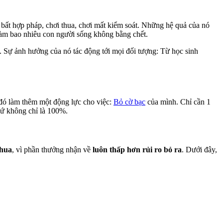
i bất hợp pháp, chơi thua, chơi mất kiểm soát. Những hệ quả của nó
 làm bao nhiêu con người sống không bằng chết.
ơi. Sự ảnh hưởng của nó tác động tới mọi đối tượng: Từ học sinh
ừ đó làm thêm một động lực cho việc:
Bỏ cờ bạc
của mình. Chỉ cần 1
chứ không chỉ là 100%.
thua
, vì phần thưởng nhận về
luôn thấp hơn rủi ro bỏ ra
. Dưới đây,