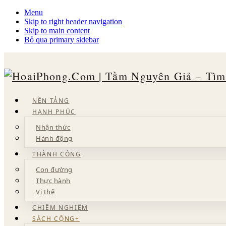
Menu
Skip to right header navigation
Skip to main content
Bỏ qua primary sidebar
Quan
NỀN TẢNG
sát
HẠNH PHÚC
hiện
tượng,
Nhận thức
suy
Hành động
ngẫm
bản
THÀNH CÔNG
chất,
Con đường
giải
quyết
Thực hành
tận
Vị thế
gốc
để
CHIÊM NGHIỆM
chia
SÁCH CỘNG+
sẻ