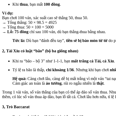
Khi
thua
, bạn mất
100 đồng
.
Ví dụ:
Bạn chơi 100 ván, xác suất cao sẽ thắng 50, thua 50.
→ Tổng thắng: 50 × 98.5 = 4925
→ Tổng thua: 50 × 100 = 5000
→
Lỗ: 75 đồng
chỉ sau 100 ván, dù bạn thắng-thua bằng nhau.
Tức là:
Dù bạn “đánh đều tay”,
tiền sẽ bị bào mòn từ từ
do p
2, Tài Xỉu có luật “bão” (bộ ba giống nhau)
Khi ra “bão – bộ 3” như 1-1-1, bạn
mất trắng cả Tài, cả Xỉu
.
Tỷ lệ ra bão là thấp,
chỉ khoảng 1/36
. Nhưng khi bạn chơi
nhi
Hệ quả:
Càng chơi lâu, càng dễ bị mất trắng vì một ván “tai nạ
Cảm giác an toàn là
ảo tưởng
, rủi ro ngẫu nhiên là
thật
.
Trong 1 vài ván, số ván thắng của bạn có thể áp đảo số ván thua. Như
thêm, có lúc số ván thua áp đảo, bạn lỗ tất cả. Chơi lâu hơn nữa, tỉ l
3, Trò Baccarat