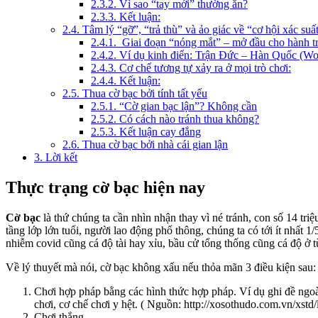
2.3.2.
Vì sao “tay mới” thường ăn?
2.3.3.
Kết luận:
2.4.
Tâm lý “gỡ”, “trả thù” và ảo giác về “cơ hội xác suấ
2.4.1.
Giai đoạn “nóng mắt” – mở đầu cho hành tr
2.4.2.
Ví dụ kinh điển: Trận Đức – Hàn Quốc (Wo
2.4.3.
Cơ chế tương tự xảy ra ở mọi trò chơi:
2.4.4.
Kết luận:
2.5.
Thua cờ bạc bởi tính tất yếu
2.5.1.
“Cờ gian bạc lận”? Không cần
2.5.2.
Có cách nào tránh thua không?
2.5.3.
Kết luận cay đắng
2.6.
Thua cờ bạc bởi nhà cái gian lận
3.
Lời kết
Thực trạng cờ bạc hiện nay
Cờ bạc
là thứ chúng ta cần nhìn nhận thay vì né tránh, con số 14 triệ
tầng lớp lớn tuổi, người lao động phổ thông, chúng ta có tới ít nhấ
nhiễm covid cũng cá độ tài hay xỉu, bầu cử tổng thống cũng cá độ ở t
Về lý thuyết mà nói, cờ bạc không xấu nếu thỏa mãn 3 điều kiện sau:
Chơi hợp pháp bằng các hình thức hợp pháp. Ví dụ ghi đề ngoà
chơi, cơ chế chơi y hệt. ( Nguồn: http://xosothudo.com.vn/xstd/
Chơi thắng