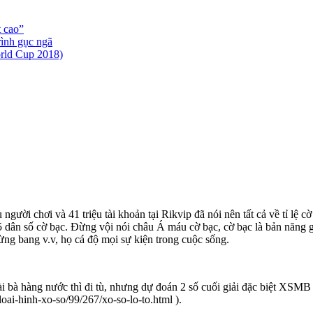
t cao”
ình gục ngã
rld Cup 2018)
u người chơi và 41 triệu tài khoản tại Rikvip đã nói nên tất cả về tỉ lệ
t 1/5 dân số cờ bạc. Đừng vội nói châu Á máu cờ bạc, cờ bạc là bản nă
ừng bang v.v, họ cá độ mọi sự kiện trong cuộc sống.
i bà hàng nước thì đi tù, nhưng dự đoán 2 số cuối giải đặc biệt XSMB 
loai-hinh-xo-so/99/267/xo-so-lo-to.html ).