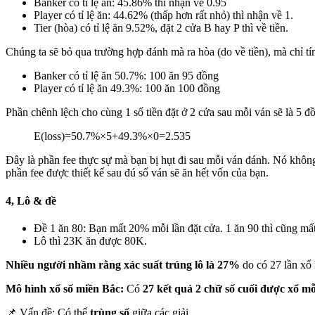
Banker có tỉ lệ ăn: 45.86% thì nhận về 0.95
Player có tỉ lệ ăn: 44.62% (thấp hơn rất nhỏ) thì nhận về 1.
Tier (hòa) có tỉ lệ ăn 9.52%, đặt 2 cửa B hay P thì về tiền.
Chúng ta sẽ bỏ qua trường hợp đánh mà ra hòa (do về tiền), mà chỉ tí
Banker có tỉ lệ ăn 50.7%: 100 ăn 95 đồng
Player có tỉ lệ ăn 49.3%: 100 ăn 100 đồng
Phần chênh lệch cho cùng 1 số tiền đặt ở 2 cửa sau mỗi ván sẽ là 5 đồ
E(loss)
=
50.7%
×
5
+
49.3%
×
0
=
2.535
Đây là phần fee thực sự mà bạn bị hụt đi sau mỗi ván đánh. Nó không 
phần fee được thiết kế sau đú số ván sẽ ăn hết vốn của bạn.
4, Lô & đề
Đề 1 ăn 80: Bạn mất 20% mỗi lần đặt cửa. 1 ăn 90 thì cũng mất
Lô thì 23K ăn được 80K.
Nhiều người nhầm rằng xác suất trúng lô là 27%
do có 27 lần xổ
Mô hình xổ số miền Bắc:
Có
27 kết quả 2 chữ số cuối được xổ m
📌 Vấn đề: Có thể
trùng số
giữa các giải