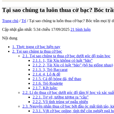
Tại sao chúng ta luôn thua cờ bạc? Bóc trần
Trang chủ
/
Trí
/ Tại sao chúng ta luôn thua cờ bạc? Bóc trần mọi lý do
Cập nhật gần nhất: 5:34 chiều
17/09/2025
21 bình luận
Nội dung
1.
Thực trạng cờ bạc hiện nay
2.
Tại sao chúng ta thua cờ bạc
2.1.
Tại sao chúng ta thua cờ bạc dưới góc độ toán học
2.1.1.
1, Tài Xỉu không có luật “bão”
2.1.2.
2, Tài Xỉu có luật “bão” (bộ ba giống nhau)
2.1.3.
3, Trò Baccarat
2.1.4.
4, Lô & đề
2.1.5.
Cá độ bóng đá, thể thao
2.1.6.
Trò Roulette
2.1.7.
Kết luận:
2.2.
Lí do thua cờ bạc dưới góc độ tâm lý học và xác suấ
2.2.1.
Tự vẽ, tưởng tượng ra “cầu”
2.2.2.
Vô tình trúng sự ngẫu nhiên
2.3.
Nguyên nhân thua cờ bạc bởi đầu óc mất tỉnh táo, ki
2.3.1.
Với cờ bạc online, tình thế còn nghiệt ngã h