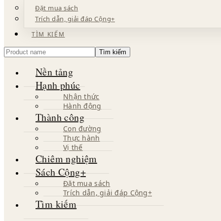
Đặt mua sách
hành
trình
Trích dẫn, giải đáp Cộng+
khai
TÌM KIẾM
phá
bình
Product
an
name
và
Nền tảng
hạnh
phúc
Hạnh phúc
bởi
Nhận thức
Hoài
Hành động
Phong
Thành công
Con đường
Thực hành
Vị thế
Chiêm nghiệm
Sách Cộng+
Đặt mua sách
Trích dẫn, giải đáp Cộng+
Tìm kiếm