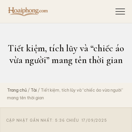
Menu
Skip
Bỏ
to
qua
Menu
Quan
main
primary
sát
content
sidebar
hiện
tượng,
suy
Tiết kiệm, tích lũy và “chiếc áo
ngẫm
bản
vừa người” mang tên thời gian
chất,
giải
quyết
tận
gốc
Trang chủ
/
Tài
/ Tiết kiệm, tích lũy và “chiếc áo vừa người”
để
chia
mang tên thời gian
sẻ
hành
trình
khai
CẬP NHẬT GẦN NHẤT: 5:36 CHIỀU
17/09/2025
phá