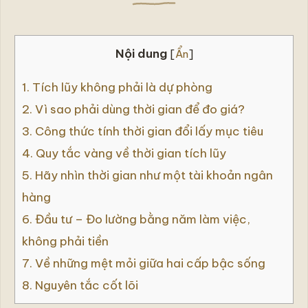
bình
an
và
hạnh
Nội dung
[
Ẩn
]
phúc
bởi
Hoài
1.
Tích lũy không phải là dự phòng
Phong
2.
Vì sao phải dùng thời gian để đo giá?
3.
Công thức tính thời gian đổi lấy mục tiêu
4.
Quy tắc vàng về thời gian tích lũy
5.
Hãy nhìn thời gian như một tài khoản ngân
hàng
6.
Đầu tư – Đo lường bằng năm làm việc,
không phải tiền
7.
Về những mệt mỏi giữa hai cấp bậc sống
8.
Nguyên tắc cốt lõi