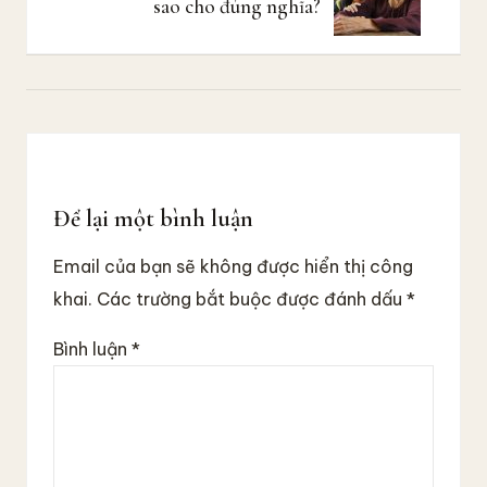
sao cho đúng nghĩa?
i
v
i
ế
t
Reader
s
a
Interactions
u
Để lại một bình luận
Email của bạn sẽ không được hiển thị công
khai.
Các trường bắt buộc được đánh dấu
*
Bình luận
*