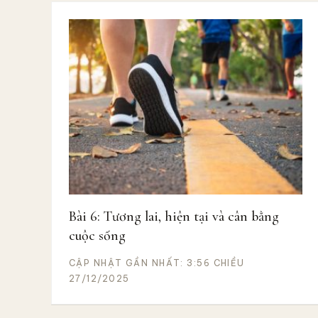
Bài 6: Tương lai, hiện tại và cân bằng
cuộc sống
CẬP NHẬT GẦN NHẤT: 3:56 CHIỀU
27/12/2025