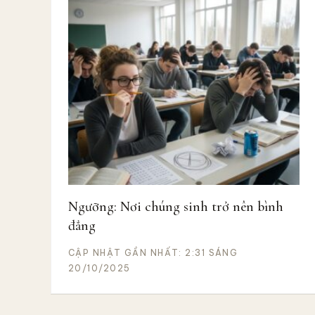
bình
an
và
hạnh
phúc
bởi
Hoài
Phong
Ngưỡng: Nơi chúng sinh trở nên bình
đẳng
CẬP NHẬT GẦN NHẤT: 2:31 SÁNG
20/10/2025