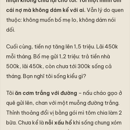
nhận không chia lại cho tôi. Tôi một mình ôm
cái nợ mà không dám kể với ai.
Vẫn lý do quen
thuộc: không muốn bố mẹ lo, không dám nói
dối.
Cuối cùng, tiền nợ tăng lên 1,5 triệu. Lãi 450k
mỗi tháng. Bố mẹ gửi 1,2 triệu: trả tiền nhà
500k, lãi 450k, còn chưa tới 300k sống cả
tháng. Bạn nghĩ tôi sống kiểu gì?
Tôi
ăn cơm trắng với đường
– nấu cháo gạo ở
quê gửi lên, chan với một muỗng đường trắng.
Thỉnh thoảng đổi vị bằng gói mì tôm chia làm 2
bữa. Chưa kể là
nỗi xấu hổ
khi sống chung xóm