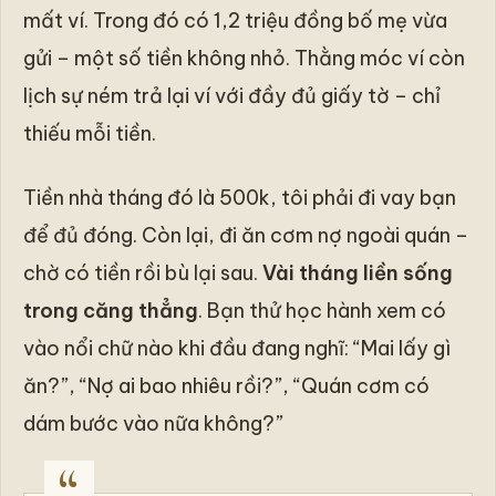
mất ví. Trong đó có 1,2 triệu đồng bố mẹ vừa
gửi – một số tiền không nhỏ. Thằng móc ví còn
lịch sự ném trả lại ví với đầy đủ giấy tờ – chỉ
thiếu mỗi tiền.
Tiền nhà tháng đó là 500k, tôi phải đi vay bạn
để đủ đóng. Còn lại, đi ăn cơm nợ ngoài quán –
chờ có tiền rồi bù lại sau.
Vài tháng liền sống
trong căng thẳng
. Bạn thử học hành xem có
vào nổi chữ nào khi đầu đang nghĩ: “Mai lấy gì
ăn?”, “Nợ ai bao nhiêu rồi?”, “Quán cơm có
dám bước vào nữa không?”