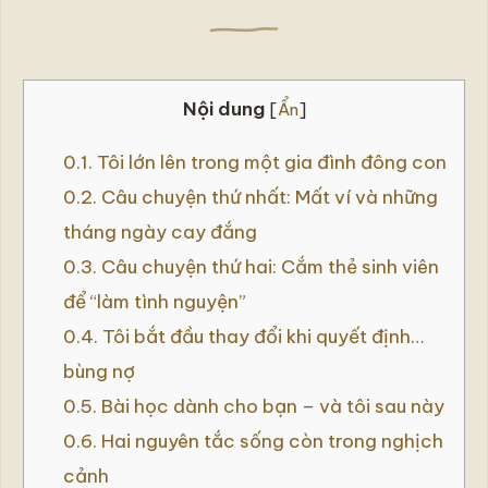
bình
an
và
hạnh
phúc
Nội dung
bởi
[
Ẩn
]
Hoài
Phong
0.1.
Tôi lớn lên trong một gia đình đông con
0.2.
Câu chuyện thứ nhất: Mất ví và những
tháng ngày cay đắng
0.3.
Câu chuyện thứ hai: Cắm thẻ sinh viên
để “làm tình nguyện”
0.4.
Tôi bắt đầu thay đổi khi quyết định…
bùng nợ
0.5.
Bài học dành cho bạn – và tôi sau này
0.6.
Hai nguyên tắc sống còn trong nghịch
cảnh