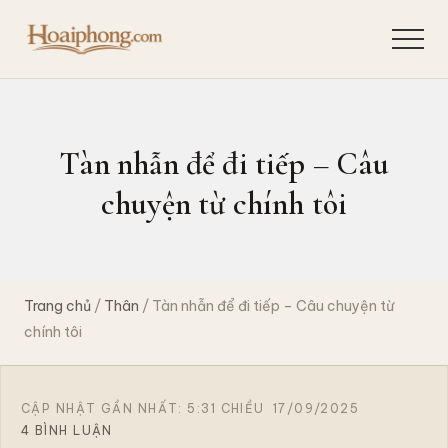
Menu
Skip
Bỏ
to
qua
Menu
Quan
main
primary
sát
content
sidebar
hiện
tượng,
suy
Tàn nhẫn để đi tiếp – Câu
ngẫm
bản
chuyện từ chính tôi
chất,
giải
quyết
tận
gốc
Trang chủ
/
Thân
/ Tàn nhẫn để đi tiếp – Câu chuyện từ
để
chia
chính tôi
sẻ
hành
trình
khai
CẬP NHẬT GẦN NHẤT: 5:31 CHIỀU
17/09/2025
phá
4 BÌNH LUẬN