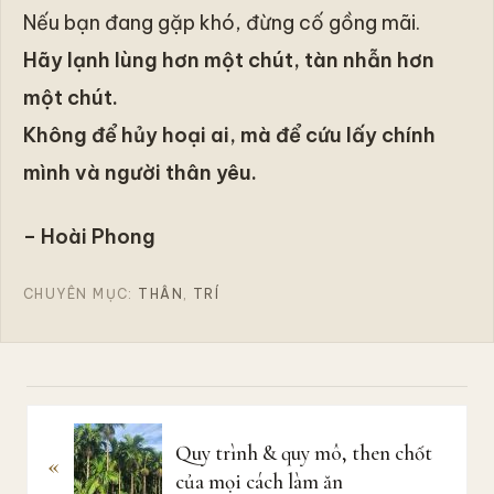
Nếu bạn đang gặp khó, đừng cố gồng mãi.
Hãy lạnh lùng hơn một chút, tàn nhẫn hơn
một chút.
Không để hủy hoại ai, mà để cứu lấy chính
mình và người thân yêu.
– Hoài Phong
CHUYÊN MỤC:
THÂN
,
TRÍ
B
Quy trình & quy mô, then chốt
«
à
của mọi cách làm ăn
i