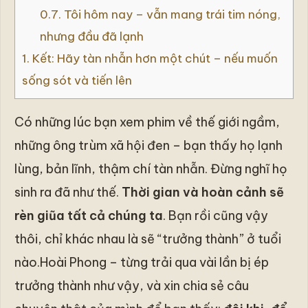
0.7.
Tôi hôm nay – vẫn mang trái tim nóng,
nhưng đầu đã lạnh
1.
Kết: Hãy tàn nhẫn hơn một chút – nếu muốn
sống sót và tiến lên
Có những lúc bạn xem phim về thế giới ngầm,
những ông trùm xã hội đen – bạn thấy họ lạnh
lùng, bản lĩnh, thậm chí tàn nhẫn. Đừng nghĩ họ
sinh ra đã như thế.
Thời gian và hoàn cảnh sẽ
rèn giũa tất cả chúng ta
. Bạn rồi cũng vậy
thôi, chỉ khác nhau là sẽ “trưởng thành” ở tuổi
nào.Hoài Phong – từng trải qua vài lần bị ép
trưởng thành như vậy, và xin chia sẻ câu