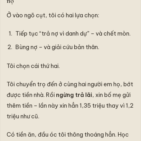
nợ
Ở vào ngõ cụt, tôi có hai lựa chọn:
Tiếp tục “trả nợ vì danh dự” – và chết mòn.
Bùng nợ – và giải cứu bản thân.
Tôi chọn cái thứ hai.
Tôi chuyển trọ đến ở cùng hai người em họ, bớt
được tiền nhà. Rồi
ngừng trả lãi
, xin bố mẹ gửi
thêm tiền – lần này xin hẳn 1,35 triệu thay vì 1,2
triệu như cũ.
Có tiền ăn, đầu óc tôi thông thoáng hẳn. Học