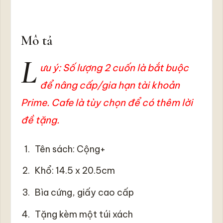
an
và
hạnh
phúc
Mô tả
bởi
Hoài
L
Phong
ưu ý: Số lượng 2 cuốn là bắt buộc
để nâng cấp/gia hạn tài khoản
Prime. Cafe là tùy chọn để có thêm lời
đề tặng.
Tên sách: Cộng+
Khổ: 14.5 x 20.5cm
Bìa cứng, giấy cao cấp
Tặng kèm một túi xách