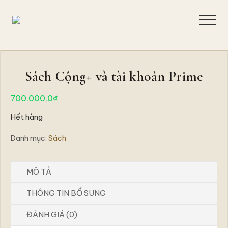
Menu
Skip
Bỏ
to
qua
Menu
Quan
main
primary
sát
hiện
content
sidebar
tượng,
suy
Sách Cộng+ và tài khoản Prime
ngẫm
bản
700.000,0
₫
chất,
giải
Hết hàng
quyết
tận
Danh mục:
Sách
gốc
để
chia
sẻ
MÔ TẢ
hành
trình
THÔNG TIN BỔ SUNG
khai
phá
ĐÁNH GIÁ (0)
bình