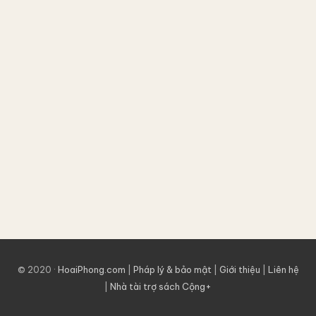
bình
an
và
hạnh
phúc
bởi
Hoài
Phong
© 2020 ·
HoaiPhong.com
|
Pháp lý & bảo mật
|
Giới thiệu
|
Liên hệ
|
Nhà tài trợ sách Cộng+