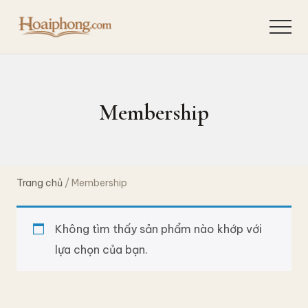
Menu
Skip
to
Menu
Quan
main
sát
content
hiện
tượng,
suy
Membership
ngẫm
bản
chất,
giải
quyết
Trang chủ
/ Membership
tận
gốc
để
chia
Không tìm thấy sản phẩm nào khớp với
sẻ
lựa chọn của bạn.
hành
trình
khai
phá